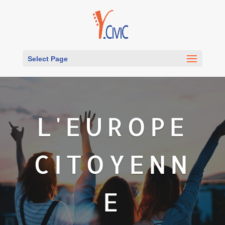
Select Page
L'EUROPE
CITOYENN
E