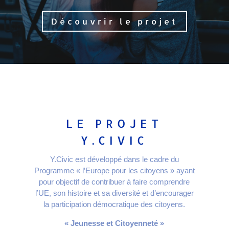
Découvrir le projet
LE PROJET
Y.CIVIC
Y.Civic est développé dans le cadre du
Programme « l’Europe pour les citoyens » ayant
pour objectif de contribuer à faire comprendre
l’UE, son histoire et sa diversité et d’encourager
la participation démocratique des citoyens.
« Jeunesse et Citoyenneté »