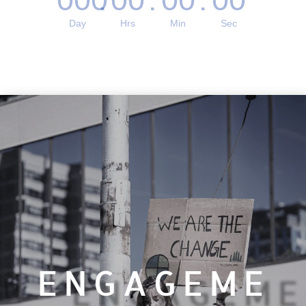
Day
Hrs
Min
Sec
ENGAGEME