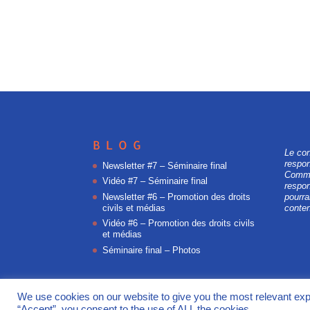
BLOG
Le con
respon
Newsletter #7 – Séminaire final
Commi
Vidéo #7 – Séminaire final
respon
Newsletter #6 – Promotion des droits
pourra
civils et médias
conten
Vidéo #6 – Promotion des droits civils
et médias
Séminaire final – Photos
We use cookies on our website to give you the most relevant exp
Propulsé par
WordPress
et hébergé par
Infomania
“Accept”, you consent to the use of ALL the cookies.