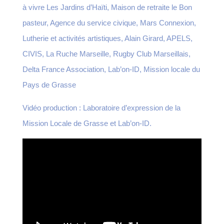
à vivre Les Jardins d’Haïti, Maison de retraite le Bon
pasteur, Agence du service civique, Mars Connexion,
Lutherie et activités artistiques, Alain Girard, APELS,
CIVIS, La Ruche Marseille, Rugby Club Marseillais,
Delta France Association, Lab’on-ID, Mission locale du
Pays de Grasse
Vidéo production : Laboratoire d’expression de la
Mission Locale de Grasse et Lab’on-ID.